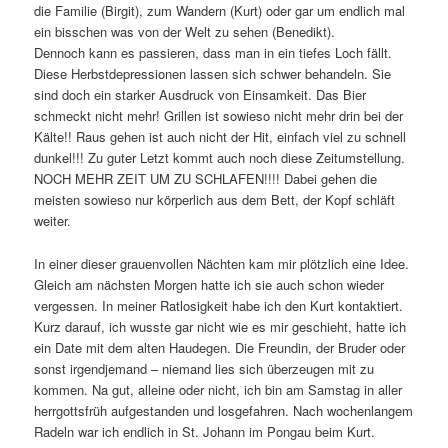
die Familie (Birgit), zum Wandern (Kurt) oder gar um endlich mal
ein bisschen was von der Welt zu sehen (Benedikt).
Dennoch kann es passieren, dass man in ein tiefes Loch fällt.
Diese Herbstdepressionen lassen sich schwer behandeln. Sie
sind doch ein starker Ausdruck von Einsamkeit. Das Bier
schmeckt nicht mehr! Grillen ist sowieso nicht mehr drin bei der
Kälte!! Raus gehen ist auch nicht der Hit, einfach viel zu schnell
dunkel!!! Zu guter Letzt kommt auch noch diese Zeitumstellung.
NOCH MEHR ZEIT UM ZU SCHLAFEN!!!! Dabei gehen die
meisten sowieso nur körperlich aus dem Bett, der Kopf schläft
weiter.
In einer dieser grauenvollen Nächten kam mir plötzlich eine Idee.
Gleich am nächsten Morgen hatte ich sie auch schon wieder
vergessen. In meiner Ratlosigkeit habe ich den Kurt kontaktiert.
Kurz darauf, ich wusste gar nicht wie es mir geschieht, hatte ich
ein Date mit dem alten Haudegen. Die Freundin, der Bruder oder
sonst irgendjemand – niemand lies sich überzeugen mit zu
kommen. Na gut, alleine oder nicht, ich bin am Samstag in aller
herrgottsfrüh aufgestanden und losgefahren. Nach wochenlangem
Radeln war ich endlich in St. Johann im Pongau beim Kurt.