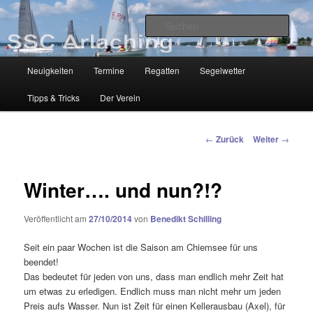
Zum
Segelclub am Chiemsee
Inhalt
Such
wechseln
SSC-Arlaching
Hauptmenü
Neuigkeiten
Termine
Regatten
Segelwetter
Tipps & Tricks
Der Verein
Beitragsnavigation
←
Zurück
Weiter
→
Winter…. und nun?!?
Veröffentlicht am
27/10/2014
von
Benedikt Schilling
Seit ein paar Wochen ist die Saison am Chiemsee für uns
beendet!
Das bedeutet für jeden von uns, dass man endlich mehr Zeit hat
um etwas zu erledigen. Endlich muss man nicht mehr um jeden
Preis aufs Wasser. Nun ist Zeit für einen Kellerausbau (Axel), für