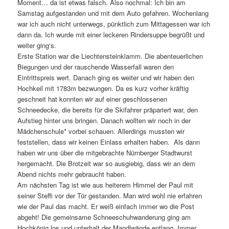
Moment… da ist etwas falsch. Also nochmal: Ich bin am
Samstag aufgestanden und mit dem Auto gefahren. Wochenlang
war ich auch nicht unterwegs, pünktlich zum Mittagessen war ich
dann da. Ich wurde mit einer leckeren Rindersuppe begrüßt und
weiter ging‘s.
Erste Station war die Liechtensteinklamm. Die abenteuerlichen
Biegungen und der rauschende Wasserfall waren den
Eintrittspreis wert. Danach ging es weiter und wir haben den
Hochkeil mit 1783m bezwungen. Da es kurz vorher kräftig
geschneit hat konnten wir auf einer geschlossenen
Schneedecke, die bereits für die Skifahrer präpariert war, den
Aufstieg hinter uns bringen. Danach wollten wir noch in der
Mädchenschule* vorbei schauen. Allerdings mussten wir
feststellen, dass wir keinen Einlass erhalten haben. Als dann
haben wir uns über die mitgebrachte Nürnberger Stadtwurst
hergemacht. Die Brotzeit war so ausgiebig, dass wir an dem
Abend nichts mehr gebraucht haben.
Am nächsten Tag ist wie aus heiterem Himmel der Paul mit
seiner Steffi vor der Tür gestanden. Man wird wohl nie erfahren
wie der Paul das macht. Er weiß einfach immer wo die Post
abgeht! Die gemeinsame Schneeschuhwanderung ging am
Hochkönig los und unterhalt der Mandlwände entlang. Immer