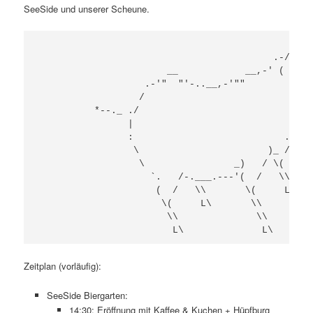
SeeSide und unserer Scheune.
                                             )\   
                                          .-/'-|_/
                       __            __,-' (   / 
                   .-'"  "'-..__,-'""          -o
                  /                              
          *--._ ./                               
                |                              _.-
                :                           .-/   
                 \                       )_ /

                  \                _)   / \(

                    `.   /-.___.---'(  /   \\

                     (  /   \\       \(     L\

                      \(     L\       \\

                       \\              \\

Zeitplan (vorläufig):
SeeSide Biergarten:
14:30: Eröffnung mit Kaffee & Kuchen + Hüpfburg