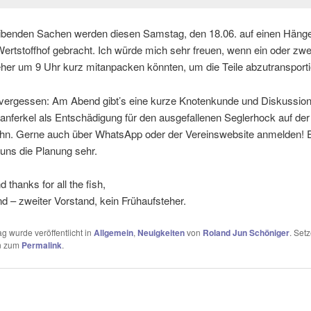
eibenden Sachen werden diesen Samstag, den 18.06. auf einen Häng
rtstoffhof gebracht. Ich würde mich sehr freuen, wenn ein oder zwe
her um 9 Uhr kurz mitanpacken könnten, um die Teile abzutransporti
 vergessen: Am Abend gibt’s eine kurze Knotenkunde und Diskussion
anferkel als Entschädigung für den ausgefallenen Seglerhock auf der
hn. Gerne auch über WhatsApp oder der Vereinswebsite anmelden! 
t uns die Planung sehr.
 thanks for all the fish,
d – zweiter Vorstand, kein Frühaufsteher.
ag wurde veröffentlicht in
Allgemein
,
Neuigkeiten
von
Roland Jun Schöniger
. Setz
n zum
Permalink
.