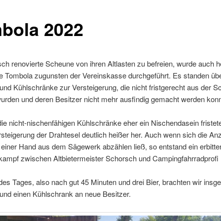
bola 2022
sch renovierte Scheune von ihren Altlasten zu befreien, wurde auch 
ne Tombola zugunsten der Vereinskasse durchgeführt. Es standen ü
und Kühlschränke zur Versteigerung, die nicht fristgerecht aus der 
wurden und deren Besitzer nicht mehr ausfindig gemacht werden konn
e nicht-nischenfähigen Kühlschränke eher ein Nischendasein fristete
rsteigerung der Drahtesel deutlich heißer her. Auch wenn sich die An
 einer Hand aus dem Sägewerk abzählen ließ, so entstand ein erbitter
tkampf zwischen Altbietermeister Schorsch und Campingfahrradprofi
s Tages, also nach gut 45 Minuten und drei Bier, brachten wir insg
und einen Kühlschrank an neue Besitzer.