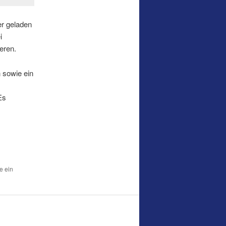
er geladen
i
eren.
 sowie ein
Es
e ein