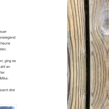
heuer
berwiegend
Scheune
ten.
n, ging es
zahl an
ter
 Mike.
esamt drei