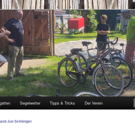
g
gatten
Segelwetter
Tipps & Tricks
Der Verein
and Jun Schöniger