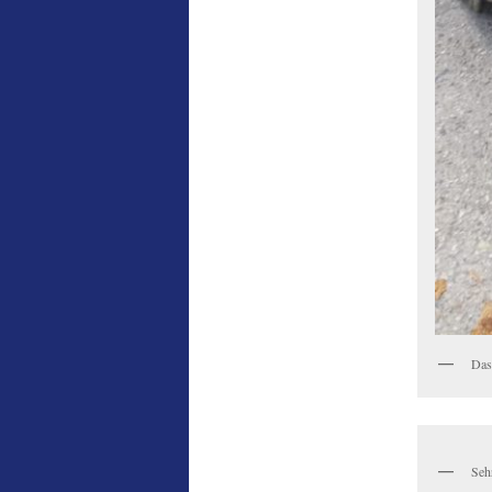
Das
Seh