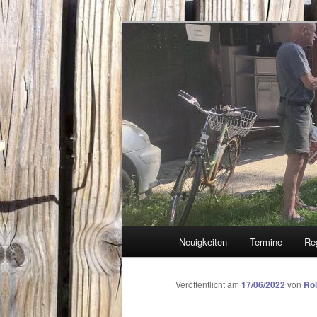
Zum
Segelclub am Chiemsee
Inhalt
wechseln
SSC-Arlachin
Hauptmenü
Neuigkeiten
Termine
Re
Veröffentlicht am
17/06/2022
von
Rol