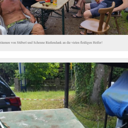
räumen von Stüberl und Scheune Rießendank an die vielen fleißigen Helfer!