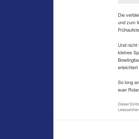
Die verbl
und zum We
Frühaufste
Und nicht
kleines Sp
Bowlingba
erleichter
So long and
euer Rolan
Dieser Eintr
Lesezeiche