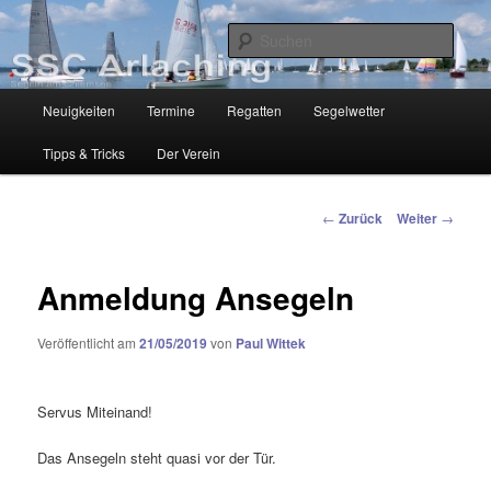
Zum
Segelclub am Chiemsee
Inhalt
Such
wechseln
SSC-Arlaching
Hauptmenü
Neuigkeiten
Termine
Regatten
Segelwetter
Tipps & Tricks
Der Verein
Beitragsnavigation
←
Zurück
Weiter
→
Anmeldung Ansegeln
Veröffentlicht am
21/05/2019
von
Paul Wittek
Servus Miteinand!
Das Ansegeln steht quasi vor der Tür.