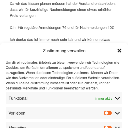
Da wir das Essen planen müssen hat der Vorstand entschieden,
dass wir für kurzfristige Nachmeldungen einen etwas erhöhten
Preis verlangen.
D.h. Für reguläre Anmeldungen 7€ und für Nachmeldungen 10€
Ich denke das ist immer noch sehr fair und wir können etwas
entspannter bei der Planung sein. Wir wollen ja auf keinen Fall,
Zustimmung verwalten
dass das Essen nicht langt.
Um dir ein optimales Erlebnis zu bieten, verwenden wir Technologien wie
Ach ja, was machen wir beim Ansegeln?
Cookies, um Geräteinformationen zu speichern und/oder darauf
Je nach Wind suchen wir uns ein gut erreichbares Ziel für den
zuzugreifen. Wenn du diesen Technologien zustimmst, können wir Daten
gemeinsamen Segelausflug. Falls es regnet suchen wir uns
wie das Surfverhalten oder eindeutige IDs auf dieser Website verarbeiten.
spontan eine andere Örtlichkeit aus.
Wenn du deine Zustimmung nicht erteilst oder zurückziehst, können
bestimmte Merkmale und Funktionen beeinträchtigt werden.
Bitte unter diesem Link anmelden:
http://ssc-arlaching.de/hier-
Funktional
Immer aktiv
anmelden/
Viele Grüße
Vorlieben
Euer Paul
Marketing