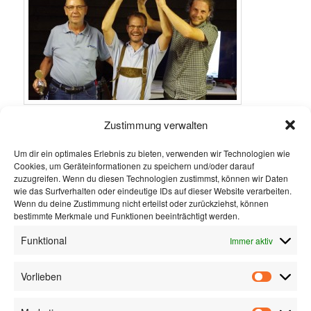
Zustimmung verwalten
auch in diesem Jahr findet wieder unsere Vereinsregatta
Kupferschmiedkessel statt.
Um dir ein optimales Erlebnis zu bieten, verwenden wir Technologien wie
Cookies, um Geräteinformationen zu speichern und/oder darauf
Termin ist der 20.07.2019. Steuermannsbesprechung um 10:00
zuzugreifen. Wenn du diesen Technologien zustimmst, können wir Daten
am Seglerstüberl
wie das Surfverhalten oder eindeutige IDs auf dieser Website verarbeiten.
Wenn du deine Zustimmung nicht erteilst oder zurückziehst, können
Es sind alle Segelboote zugelassen und werden nach Yardstick
bestimmte Merkmale und Funktionen beeinträchtigt werden.
bewertet. Wir freuen uns über zahlreiche Teilnehmer.
Funktional
Immer aktiv
Gesegelt wird in der Bucht von Seebruck. Vorgesehen sind drei
Up und Down Läufe je nach Windverhältnissen.
>> hier anmelden
Vorlieben
Im Namen des Vorstandes Paul