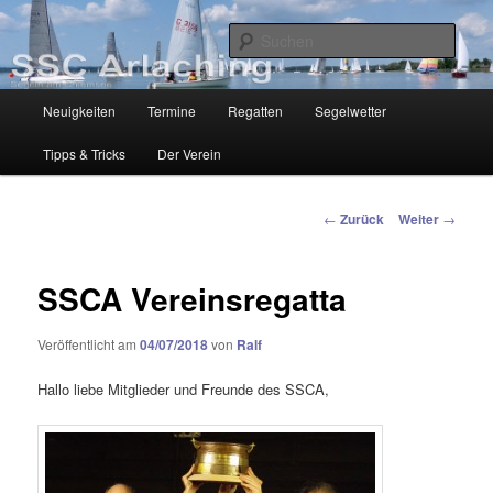
Zum
Segelclub am Chiemsee
Inhalt
Such
wechseln
SSC-Arlaching
Hauptmenü
Neuigkeiten
Termine
Regatten
Segelwetter
Tipps & Tricks
Der Verein
Beitragsnavigation
←
Zurück
Weiter
→
SSCA Vereinsregatta
Veröffentlicht am
04/07/2018
von
Ralf
Hallo liebe Mitglieder und Freunde des SSCA,