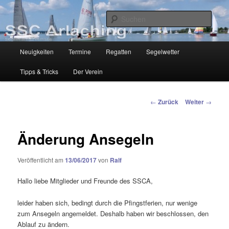
Zum
Segelclub am Chiemsee
Inhalt
Such
wechseln
SSC-Arlaching
Hauptmenü
Neuigkeiten
Termine
Regatten
Segelwetter
Tipps & Tricks
Der Verein
Beitragsnavigation
←
Zurück
Weiter
→
Änderung Ansegeln
Veröffentlicht am
13/06/2017
von
Ralf
Hallo liebe Mitglieder und Freunde des SSCA,
leider haben sich, bedingt durch die Pfingstferien, nur wenige
zum Ansegeln angemeldet. Deshalb haben wir beschlossen, den
Ablauf zu ändern.