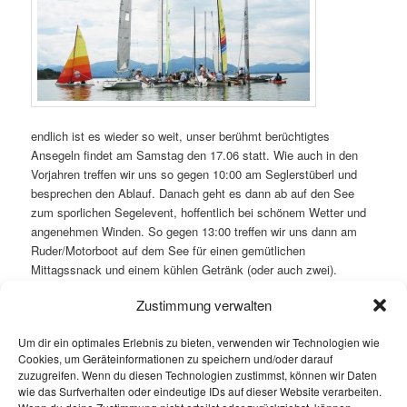
endlich ist es wieder so weit, unser berühmt berüchtigtes
Ansegeln findet am Samstag den 17.06 statt. Wie auch in den
Vorjahren treffen wir uns so gegen 10:00 am Seglerstüberl und
besprechen den Ablauf. Danach geht es dann ab auf den See
zum sporlichen Segelevent, hoffentlich bei schönem Wetter und
angenehmen Winden. So gegen 13:00 treffen wir uns dann am
Ruder/Motorboot auf dem See für einen gemütlichen
Mittagssnack und einem kühlen Getränk (oder auch zwei).
Anschliessend geht es nach weiteren Segeltouren zurück zum
Zustimmung verwalten
Liegeplatz.
Um dir ein optimales Erlebnis zu bieten, verwenden wir Technologien wie
ab 19:00 Uhr ist wieder der grosse Raum in der Kupferschmiede
Cookies, um Geräteinformationen zu speichern und/oder darauf
für uns reserviert. Für Essen und Trinken sorgt der Wirt Jens.
zuzugreifen. Wenn du diesen Technologien zustimmst, können wir Daten
wie das Surfverhalten oder eindeutige IDs auf dieser Website verarbeiten.
Nach dem Essen wird Sabine einen Film von ihrem Karibik-Törn