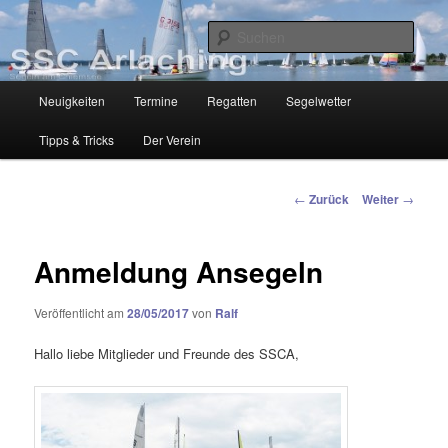
Zum
Segelclub am Chiemsee
Inhalt
Such
wechseln
SSC-Arlaching
Hauptmenü
Neuigkeiten
Termine
Regatten
Segelwetter
Tipps & Tricks
Der Verein
Beitragsnavigation
←
Zurück
Weiter
→
Anmeldung Ansegeln
Veröffentlicht am
28/05/2017
von
Ralf
Hallo liebe Mitglieder und Freunde des SSCA,