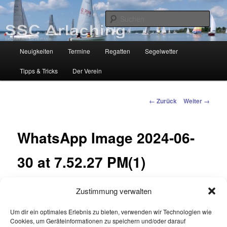
Zum
Segelclub am Chiemsee
Inhalt
Such
wechseln
SSC-Arlaching
Hauptmenü
Neuigkeiten
Termine
Regatten
Segelwetter
Tipps & Tricks
Der Verein
Bilder-
← Zurück
Weiter →
Navigation
WhatsApp Image 2024-06-
30 at 7.52.27 PM(1)
Veröffentlicht
30/06/2024
am
2048 × 1152
in
Ansegeln 2024
Zustimmung verwalten
Um dir ein optimales Erlebnis zu bieten, verwenden wir Technologien wie
Cookies, um Geräteinformationen zu speichern und/oder darauf