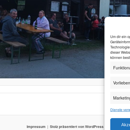
Um dir ein o
Geräteinfor
Technologien
dieser Websi
können best
Funktion
Vorliebe
Marketin
Dienste ver
Akze
Impressum
Stolz präsentiert von WordPress