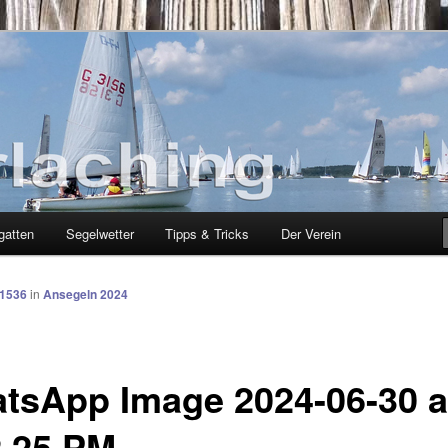
g
gatten
Segelwetter
Tipps & Tricks
Der Verein
 1536
in
Ansegeln 2024
tsApp Image 2024-06-30 a
2.25 PM