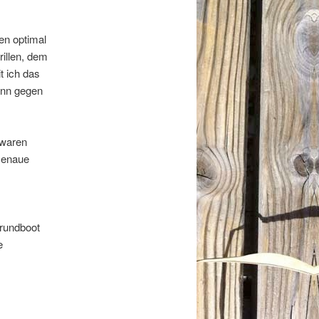
en optimal
illen, dem
t ich das
ann gegen
 waren
Genaue
erundboot
e