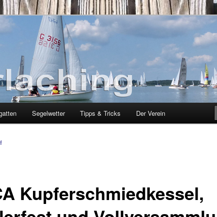
g
gatten
Segelwetter
Tipps & Tricks
Der Verein
f
A Kupferschmiedkessel,
lerfest und Vollversamml