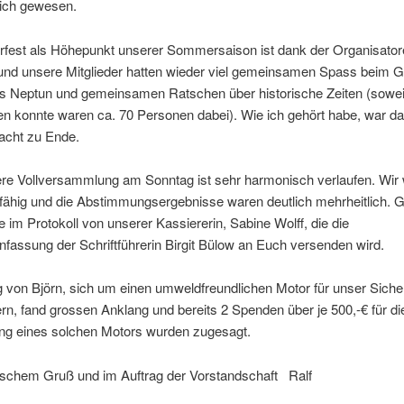
lich gewesen.
rfest als Höhepunkt unserer Sommersaison ist dank der Organisator
und unsere Mitglieder hatten wieder viel gemeinsamen Spass beim Gr
es Neptun und gemeinsamen Ratschen über historische Zeiten (sowei
en konnte waren ca. 70 Personen dabei). Wie ich gehört habe, war d
acht zu Ende.
re Vollversammlung am Sonntag ist sehr harmonisch verlaufen. Wir
fähig und die Abstimmungsergebnisse waren deutlich mehrheitlich. 
 im Protokoll von unserer Kassiererin, Sabine Wolff, die die
assung der Schriftführerin Birgit Bülow an Euch versenden wird.
 von Björn, sich um einen umweldfreundlichen Motor für unser Sich
, fand grossen Anklang und bereits 2 Spenden über je 500,-€ für di
ng eines solchen Motors wurden zugesagt.
rischem Gruß und im Auftrag der Vorstandschaft Ralf