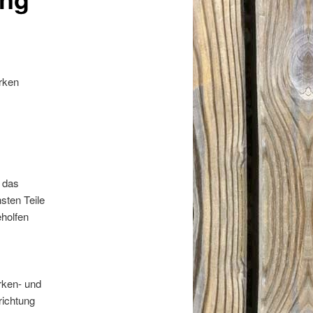
ärken
 das
sten Teile
holfen
rken- und
richtung