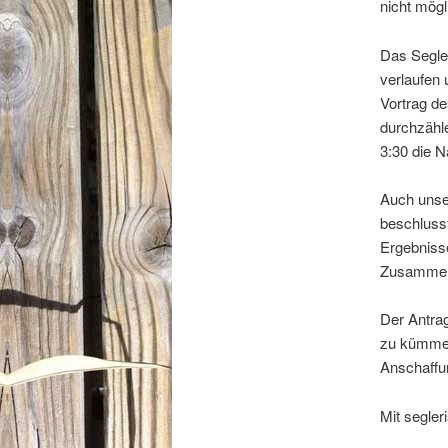
nicht mög
Das Segle
verlaufen 
Vortrag d
durchzähl
3:30 die N
Auch unse
beschluss
Ergebnisse
Zusammenf
Der Antrag
zu kümmern
Anschaffu
Mit segle