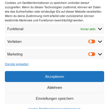
Cookies, um Geräteinformationen zu speichern und/oder darauf
Leider ging auch dieses Wochenende viel zu schnell zu Ende
zuzugreifen. Wenn du diesen Technologien zustimmst, können wir Daten
und ab ca. 15 Uhr begannen die Ersten mit der Rückreise.
wie das Surfverhalten oder eindeutige IDs auf dieser Website verarbeiten.
Wenn du deine Zustimmung nicht erteilst oder zurückziehst, können
Die Erkenntnis aus diesem Wochenende:
Wedeln statt Segeln
bestimmte Merkmale und Funktionen beeinträchtigt werden.
können wir genauso gut!!
Funktional
Immer aktiv
Auf jeden Fall wird es eine Wiederholung im nächsten Jahr
geben, das Wagrainer Haus ist wieder gebucht. Der Termin ist am
Vorlieben
Wochenende 27.02./28.02./01.03.2015 fixiert, bitte vormerken
und rechtzeitig anmelden.
Marketing
Dieser Eintrag wurde veröffentlicht in
Neuigkeiten
von
Ralf
. Setze ein
Dienste verwalten
Lesezeichen zum
Permalink
.
Akzeptieren
Ablehnen
Einstellungen speichern
Impressum
Stolz präsentiert von WordPress
Cookie-Richtlinie
Impressum
Impressum