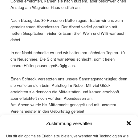
Gondel erreichten, kamen sie nach kurzem, aber beschwerlichen
Anstieg am Wagrainer Haus endlich an.
Nach Bezug des 30-Personen-Bettenlagers, trafen wir uns zum
gemeinsamen Abendessen. Der Abend verlief gemütlich mit
netten Gesprächen, vielen Gläsern Bier, Wein und Willi war auch
dabei.
In der Nacht schneite es und wir hatten am nächsten Tag ca. 10
cm Neuschnee. Die Sicht war etwas schlecht, somit fielen
unsere Hüttenpausen großzügig aus.
Einen Schreck versetzten uns unsere Samstagsnachzügler, denn
sie verliefen sich beim Aufstieg im Nebel. Mit viel Glück
erreichten sie dennoch die Mittelstation und kamen erschöpft,
aber erleichtert noch vor dem Abendessen an.
Am Abend wurde bis Mitternacht genagelt und mit unserem
Vereinsmeister in den Geburtstag gefeiert.
Zustimmung verwalten
Der Sonntag bescherte nun allen Teilnehmern Sonnenstrahlen
und Neuschnee, juchee.
Um dir ein optimales Erlebnis zu bieten, verwenden wir Technologien wie