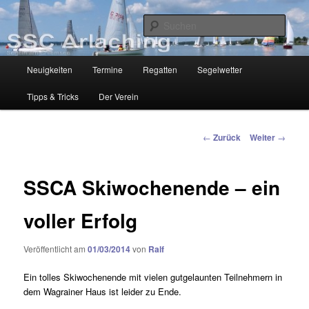
Zum
Segelclub am Chiemsee
Inhalt
Such
wechseln
SSC-Arlaching
Hauptmenü
Neuigkeiten
Termine
Regatten
Segelwetter
Tipps & Tricks
Der Verein
Beitragsnavigation
←
Zurück
Weiter
→
SSCA Skiwochenende – ein
voller Erfolg
Veröffentlicht am
01/03/2014
von
Ralf
Ein tolles Skiwochenende mit vielen gutgelaunten Teilnehmern in
dem Wagrainer Haus ist leider zu Ende.