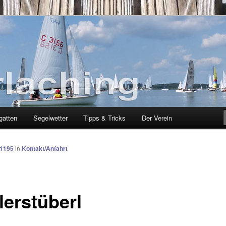
g
gatten
Segelwetter
Tipps & Tricks
Der Verein
 1195
in
Kontakt/Anfahrt
lerstüberl