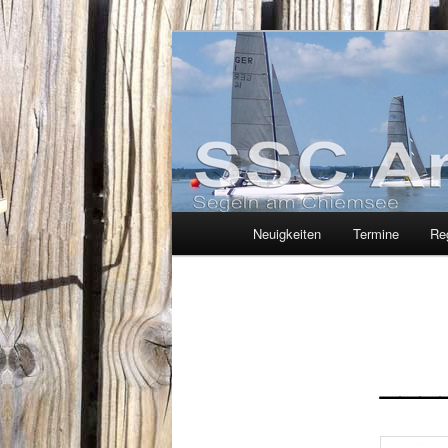
Zum
Segelclub am Chiemsee
Inhalt
wechseln
SSC-Arlachin
Hauptmenü
Neuigkeiten
Termine
Re
___