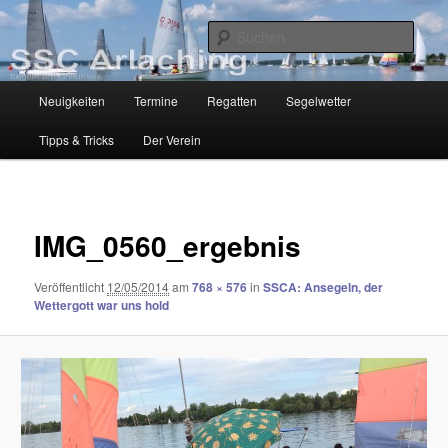
Zum
Segelclub am Chiemsee
Inhalt
Such
wechseln
SSC-Arlaching
Hauptmenü
Neuigkeiten
Termine
Regatten
Segelwetter
Tipps & Tricks
Der Verein
Bilder-
Navigat
IMG_0560_ergebnis
Veröffentlicht
12/05/2014
am
768 × 576
in
SSCA: Ansegeln, der
Wettergott war uns hold