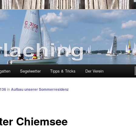
g
gatten
Segelwetter
Tipps & Tricks
Der Verein
1136
in
Aufbau unserer Sommerresidenz
ter Chiemsee